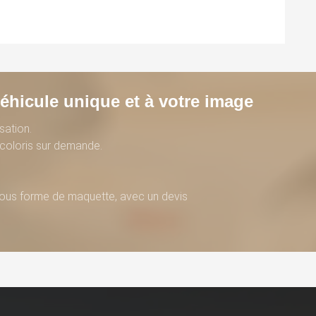
éhicule unique et à votre image
sation.
e coloris sur demande.
 sous forme de maquette, avec un devis